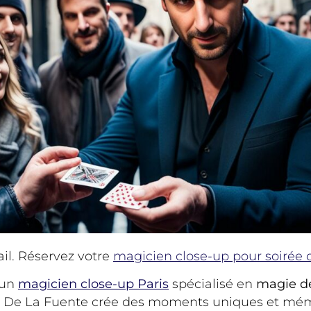
ail. Réservez votre
magicien close-up pour soirée d
 un
magicien close-up Paris
spécialisé en
magie d
xis De La Fuente crée des moments uniques et mém