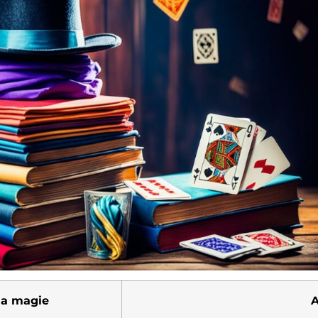
la magie
A