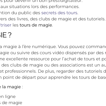
les pour devenir un bon prestidigitateur.
 aux situations lors des performances.
ention du public des
secrets des tours
.
ers des livres, des clubs de magie et des tutoriels.
triser
les
tours de magie
.
E ?
re la magie à l’ère numérique. Vous pouvez comma
gie ou suivre des cours vidéo dispensés par des 
 excellente ressource pour l’achat de tours et p
 des clubs de magie ou des associations est un a
t professionnels. De plus, regarder des tutoriel
 point de départ pour apprendre les tours de bas
 la magie
:
n ligne
s de magie