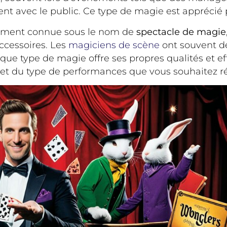
t avec le public. Ce type de magie est apprécié po
lement connue sous le nom de
spectacle de magie
ccessoires. Les
magiciens de scène
ont souvent de
que type de magie offre ses propres qualités et ef
 et du type de performances que vous souhaitez ré