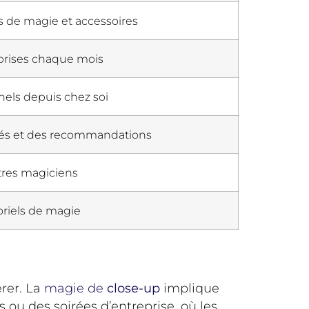
rs de magie et accessoires
prises chaque mois
els depuis chez soi
isés et des recommandations
tres magiciens
oriels de magie
érer. La
magie de
close-up
implique
ou des soirées d’entreprise, où les