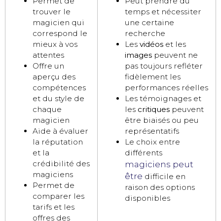
Permet de
Peut prendre du
trouver le
temps et nécessiter
magicien qui
une certaine
correspond le
recherche
mieux à vos
Les
vidéos
et les
attentes
images
peuvent ne
Offre un
pas toujours refléter
aperçu des
fidèlement les
compétences
performances réelles
et du style de
Les témoignages et
chaque
les
critiques
peuvent
magicien
être biaisés ou peu
Aide à évaluer
représentatifs
la réputation
Le choix entre
et la
différents
crédibilité des
magiciens peut
magiciens
être
difficile en
Permet de
raison des options
comparer les
disponibles
tarifs et les
offres des