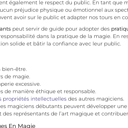
uent également le respect du public. En tant que
 aucun préjudice physique ou émotionnel aux spec
ent avoir sur le public et adapter nos tours en 
ants
peut servir de guide pour adopter des
pratiq
a responsabilité dans la pratique de la magie. En r
n solide et bâtir la confiance avec leur public.
n bien-être.
rs de magie.
perie excessive.
s de manière éthique et responsable.
s propriétés intellectuelles
des autres magiciens.
 les magiciens débutants peuvent développer une 
t des représentants de l’art magique et contribuen
ues En Magie