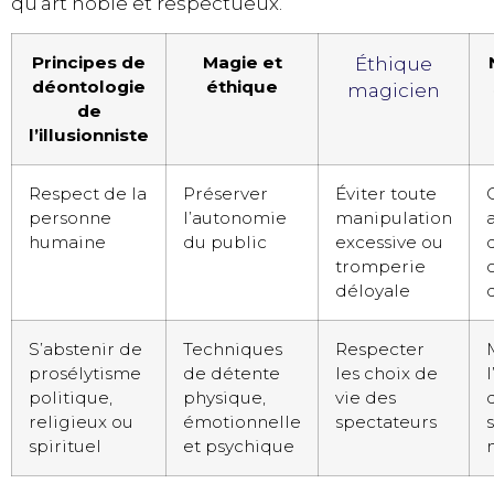
qu’art noble et respectueux.
Principes de
Magie et
Éthique
déontologie
éthique
magicien
de
l’illusionniste
Respect de la
Préserver
Éviter toute
personne
l’autonomie
manipulation
humaine
du public
excessive ou
tromperie
déloyale
S’abstenir de
Techniques
Respecter
prosélytisme
de détente
les choix de
politique,
physique,
vie des
religieux ou
émotionnelle
spectateurs
spirituel
et psychique