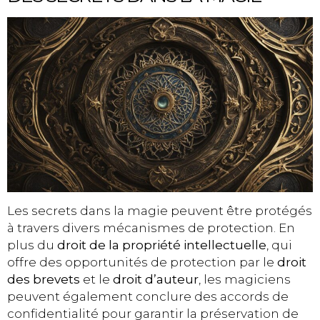
Les secrets dans la magie peuvent être protégés
à travers divers mécanismes de protection. En
plus du
droit de la propriété intellectuelle
, qui
offre des opportunités de protection par le
droit
des brevets
et le
droit d’auteur
, les magiciens
peuvent également conclure des accords de
confidentialité pour garantir la préservation de