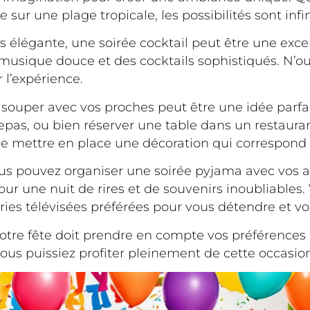
ur une plage tropicale, les possibilités sont infin
us élégante, une soirée cocktail peut être une exc
musique douce et des cocktails sophistiqués. N’ou
 l’expérience.
 souper avec vos proches peut être une idée parfai
as, ou bien réserver une table dans un restaurant 
de mettre en place une décoration qui correspond
us pouvez organiser une soirée pyjama avec vos a
our une nuit de rires et de souvenirs inoubliable
ries télévisées préférées pour vous détendre et v
otre fête doit prendre en compte vos préférences p
vous puissiez profiter pleinement de cette occasio