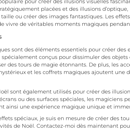
pulaire pour créer des illusions visuelles fascin
tratégiquement placées et des illusions d’optique,
 taille ou créer des images fantastiques. Les effet
 de vivre de véritables moments magiques pendant 
s
ues sont des éléments essentiels pour créer des 
s spécialement conçus pour dissimuler des objets 
iser des tours de magie étonnants. De plus, les ac
ystérieux et les coffrets magiques ajoutent une 
oël sont également utilisés pour créer des illusion
 écrans ou des surfaces spéciales, les magiciens p
éant ainsi une expérience magique unique et immer
fets spéciaux, je suis en mesure de créer des to
estivités de Noël. Contactez-moi dès maintenant po