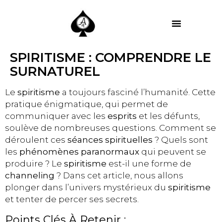
MES PRESTATIONS
SPIRITISME : COMPRENDRE LE
SURNATUREL
Le
spiritisme
a toujours fasciné l’humanité. Cette
pratique énigmatique, qui permet de
communiquer avec les
esprits
et les défunts,
soulève de nombreuses questions. Comment se
déroulent ces
séances spirituelles
? Quels sont
les
phénomènes paranormaux
qui peuvent se
produire ? Le
spiritisme
est-il une forme de
channeling
? Dans cet article, nous allons
plonger dans l’univers mystérieux du
spiritisme
et tenter de percer ses secrets.
Points Clés À Retenir :