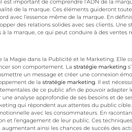
il est important de comprendre l’ADN de la marque.
onnalité de la marque. Ces éléments guideront tout
ccord avec l’essence même de la marque. En défini
lopper des relations solides avec ses clients. Un
 à la marque, ce qui peut conduire à des ventes r
 la Magie dans la Publicité et le Marketing. Elle 
luencer son comportement. La
stratégie marketing
s’
nsmettre un message et créer une connexion émo
eloppement de la
stratégie marketing
. Il est néces
mentales de ce public afin de pouvoir adapter l
ctuer une analyse approfondie de ses besoins et de 
eting qui répondent aux attentes du public cible
motionnelle avec les consommateurs. En racontant 
on et l’engagement de leur public. Ces technique
, augmentant ainsi les chances de succès des act