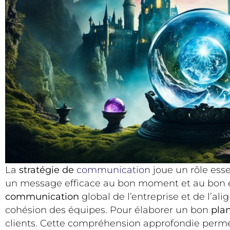
La
stratégie de
communication
joue un rôle esse
un message efficace au bon moment et au bon endr
communication
global de l’entreprise et de l’ali
cohésion des équipes. Pour élaborer un bon
pla
clients. Cette compréhension approfondie perme