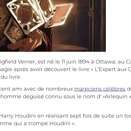
field Verner, est né le 11 juin 1894 à Ottawa, au
agie après avoir découvert le livre « L’Expert aux C
du livre.
 devient ami avec de nombreux
magiciens célèbres
de
omme déguisé connu sous le nom d' »Arlequin ». B
Harry Houdini en réalisant sept fois de suite un t
homme qui a trompé Houdini ».