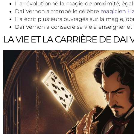
Il a révolutionné la magie de proximité, égal
Dai Vernon a trompé le célèbre
magicien Ha
Il a écrit plusieurs ouvrages sur la magie, d
Dai Vernon a consacré sa vie à enseigner et
LA VIE ET LA CARRIÈRE DE DAI