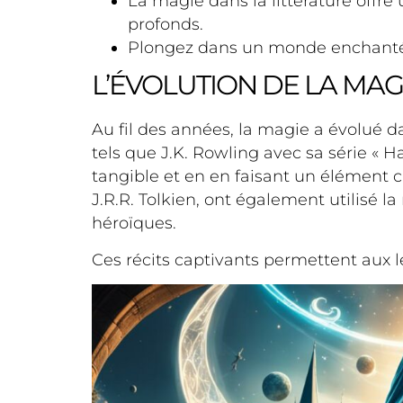
La magie dans la littérature offre
profonds.
Plongez dans un monde enchanté en 
L’ÉVOLUTION DE LA MA
Au fil des années, la magie a évolué d
tels que J.K. Rowling avec sa série « H
tangible et en en faisant un élément c
J.R.R. Tolkien, ont également utilisé 
héroïques.
Ces récits captivants permettent aux l