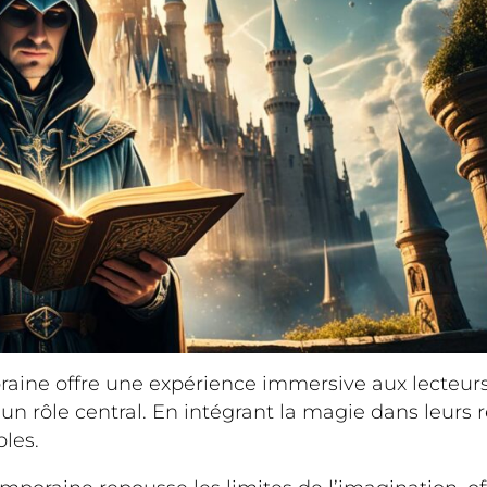
raine offre une expérience immersive aux lecteurs
 rôle central. En intégrant la magie dans leurs r
bles.