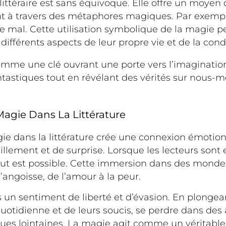
 littéraire est sans équivoque. Elle offre un moyen
nt à travers des métaphores magiques. Par exemple
 le mal. Cette utilisation symbolique de la magie p
 différents aspects de leur propre vie et de la con
comme une clé ouvrant une porte vers l’imaginatio
tastiques tout en révélant des vérités sur nous-
agie Dans La Littérature
e dans la littérature crée une connexion émotionne
lement et de surprise. Lorsque les lecteurs sont e
out est possible. Cette immersion dans des monde
l’angoisse, de l’amour à la peur.
 un sentiment de liberté et d’évasion. En plongea
quotidienne et de leurs soucis, se perdre dans des
ques lointaines. La magie agit comme un véritabl