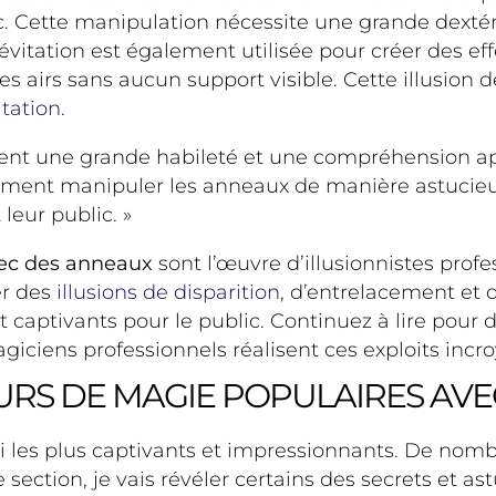
. Cette manipulation nécessite une grande dextéri
a lévitation est également utilisée pour créer des e
les airs sans aucun support visible. Cette illusion 
itation
.
nt une grande habileté et une compréhension appr
omment manipuler les anneaux de manière astucie
leur public. »
vec des anneaux
sont l’œuvre d’illusionnistes profes
er des
illusions de disparition
, d’entrelacement et 
 captivants pour le public. Continuez à lire pour 
ciens professionnels réalisent ces exploits incro
OURS DE MAGIE POPULAIRES AV
les plus captivants et impressionnants. De nombreu
 section, je vais révéler certains des secrets et as