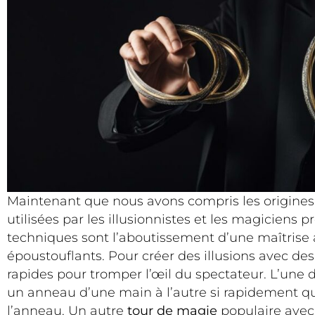
Maintenant que nous avons compris les origines
utilisées par les illusionnistes et les magicien
techniques sont l’aboutissement d’une maîtrise a
époustouflants. Pour créer des illusions avec de
rapides pour tromper l’œil du spectateur. L’une d
un anneau d’une main à l’autre si rapidement que 
l’anneau. Un autre
tour de magie
populaire avec 