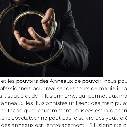
 et les
pouvoirs des Anneaux de pouvoir
, nous po
s professionnels pour réaliser des tours de magie 
rtistique et de l’illusionnisme, qui permet aux m
s anneaux, les illusionnistes utilisent des manip
es techniques couramment utilisées est la disparit
le spectateur ne peut pas le suivre des yeux, créan
des anneaux est l’entrelacement. L’illusionniste p