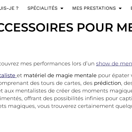
UIS-JE ?
SPÉCIALITÉS
MES PRESTATIONS
CCESSOIRES POUR M
Découvrez mes performances lors d’un
show de men
aliste
et
matériel de magie mentale
pour épater v
comprenant des tours de cartes, des
prédiction
, de
met aux mentalistes de créer des moments magiqu
entés, offrant des possibilités infinies pour capti
 objets magiques, vous trouverez certainement quel