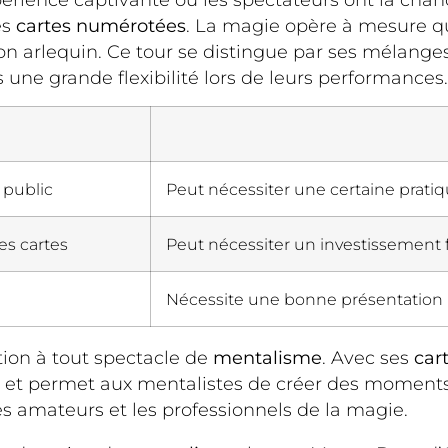
périence captivante où les spectateurs ont la ch
es
cartes numérotées
. La magie opère à mesure q
arlequin. Ce tour se distingue par ses mélanges li
 une grande flexibilité lors de leurs performances.
 public
Peut nécessiter une certaine pratiq
es cartes
Peut nécessiter un investissement f
Nécessite une bonne présentation 
tion à tout spectacle de
mentalisme
. Avec ses
car
lic et permet aux mentalistes de créer des momen
 les amateurs et les professionnels de la magie.