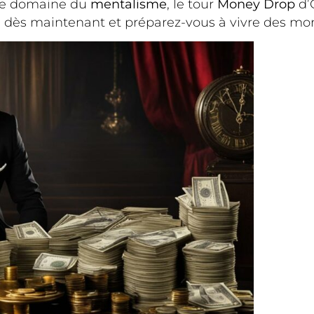
 le domaine du
mentalisme
, le tour
Money Drop
d’
le dès maintenant et préparez-vous à vivre des m