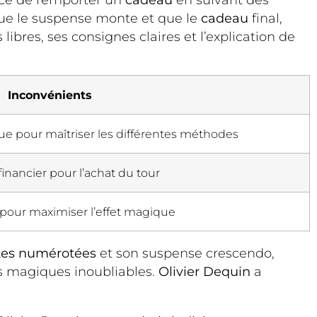
ance de remporter un
cadeau
en suivant des
ue le suspense monte et que le
cadeau
final,
bres, ses consignes claires et l’explication de
Inconvénients
ue pour maîtriser les différentes méthodes
inancier pour l’achat du tour
pour maximiser l’effet magique
tes numérotées
et son suspense crescendo,
ts magiques inoubliables.
Olivier Dequin
a