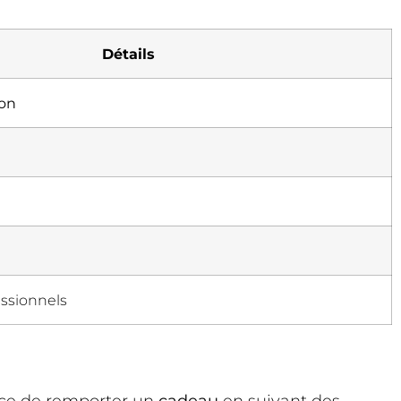
Détails
ion
essionnels