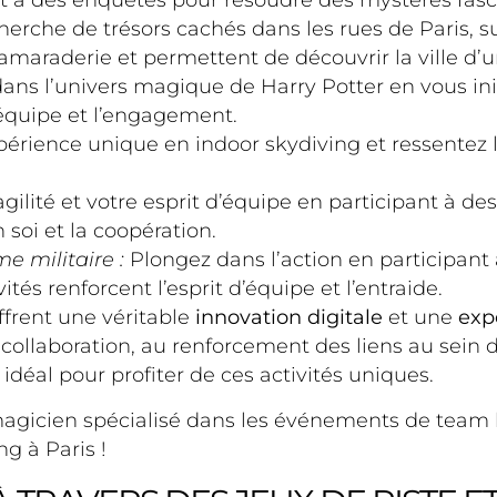
 et à des enquêtes pour résoudre des mystères fasc
cherche de trésors cachés dans les rues de Paris, 
 camaraderie et permettent de découvrir la ville d
ns l’univers magique de Harry Potter en vous init
d’équipe et l’engagement.
érience unique en indoor skydiving et ressentez l
gilité et votre esprit d’équipe en participant à de
 soi et la coopération.
e militaire :
Plongez dans l’action en participant à
tés renforcent l’esprit d’équipe et l’entraide.
offrent une véritable
innovation digitale
et une
exp
collaboration, au renforcement des liens au sein 
 idéal pour profiter de ces activités uniques.
magicien spécialisé dans les événements de team b
g à Paris !