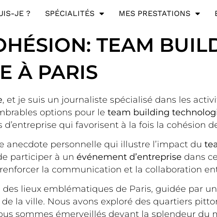
UIS-JE ?
SPÉCIALITÉS
MES PRESTATIONS
OHÉSION: TEAM BUIL
 À PARIS
e
, et je suis un journaliste spécialisé dans les activ
nombrables options pour le
team building technolog
entreprise qui favorisent à la fois la cohésion de l
necdote personnelle qui illustre l’impact du
te
 de participer à un
événement d’entreprise
dans ce
renforcer la communication et la collaboration e
des lieux emblématiques de Paris, guidée par une
ure de la ville. Nous avons exploré des quartiers p
nous sommes émerveillés devant la splendeur du 