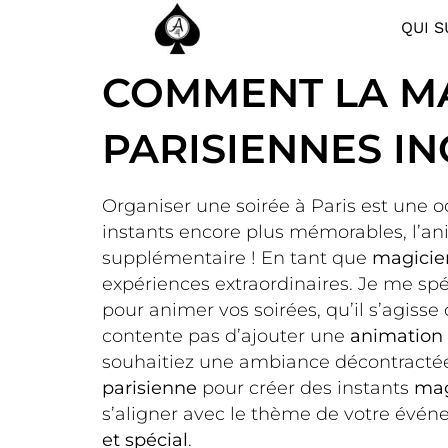
QUI S
COMMENT LA MA
PARISIENNES I
Organiser une soirée à Paris est une 
instants encore plus mémorables, l’a
supplémentaire ! En tant que
magicie
expériences extraordinaires. Je me spé
pour animer vos soirées, qu’il s’agisse 
contente pas d’ajouter une
animation 
souhaitiez une ambiance décontracté
parisienne
pour créer des instants
mag
s’aligner avec le thème de votre évén
et spécial
.