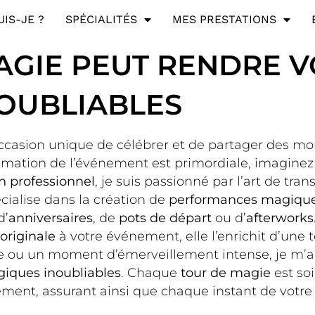
UIS-JE ?
SPÉCIALITÉS
MES PRESTATIONS
GIE PEUT RENDRE V
NOUBLIABLES
occasion unique de célébrer et de partager des mo
nimation de l’événement est primordiale, imagine
n professionnel
, je suis passionné par l’art de tr
cialise dans la création de
performances magique
d’
anniversaires
, de
pots de départ
ou d’
afterworks
originale
à votre événement, elle l’enrichit d’une
e ou un moment d’émerveillement intense, je m’a
iques inoubliables
. Chaque
tour de magie
est so
ement, assurant ainsi que chaque instant de votre