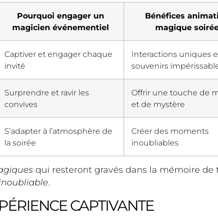
Pourquoi engager un
Bénéfices animat
magicien événementiel
magique soiré
Captiver et engager chaque
Interactions uniques e
invité
souvenirs impérissabl
Surprendre et ravir les
Offrir une touche de 
convives
et de mystère
S’adapter à l’atmosphère de
Créer des moments
la soirée
inoubliables
giques
qui resteront gravés dans la mémoire de t
inoubliable
.
EXPÉRIENCE CAPTIVANTE