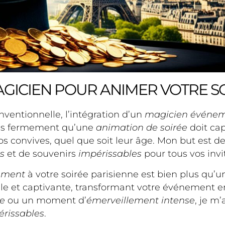
AGICIEN POUR ANIMER VOTRE SO
ventionnelle, l’intégration d’un
magicien événem
ois fermement qu’une
animation de soirée
doit cap
 vos convives, quel que soit leur âge. Mon but est
s
et de souvenirs
impérissables
pour tous vos invi
ement
à votre soirée parisienne est bien plus qu’un
lle et captivante, transformant votre événement 
e
ou un moment d’
émerveillement intense
, je m
érissables
.