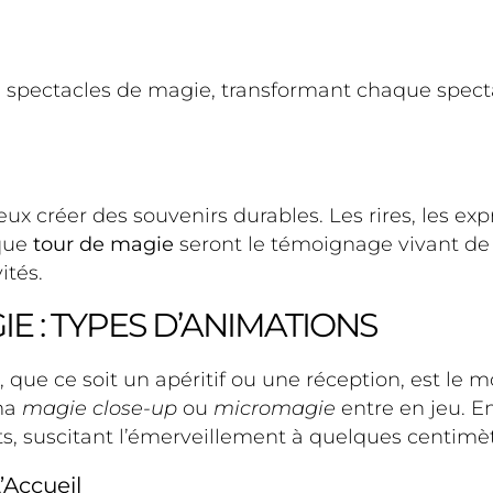
es spectacles de magie, transformant chaque specta
eux créer des souvenirs durables. Les rires, les ex
aque
tour de magie
seront le témoignage vivant de 
ités.
E : TYPES D’ANIMATIONS
s, que ce soit un apéritif ou une réception, est l
 ma
magie close-up
ou
micromagie
entre en jeu. E
ts, suscitant l’émerveillement à quelques centimè
’Accueil