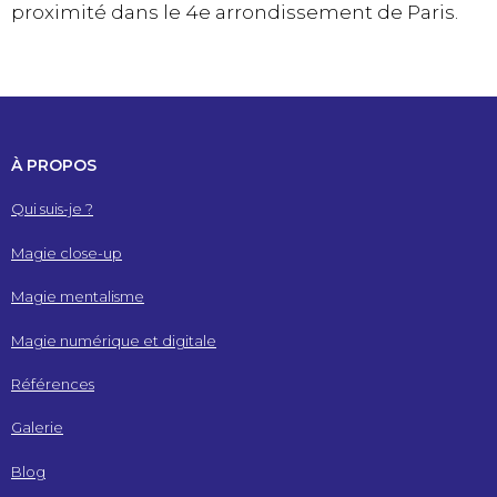
proximité dans le 4e arrondissement de Paris.
À PROPOS
Qui suis-je ?
Magie close-up
Magie mentalisme
Magie numérique et digitale
Références
Galerie
Blog