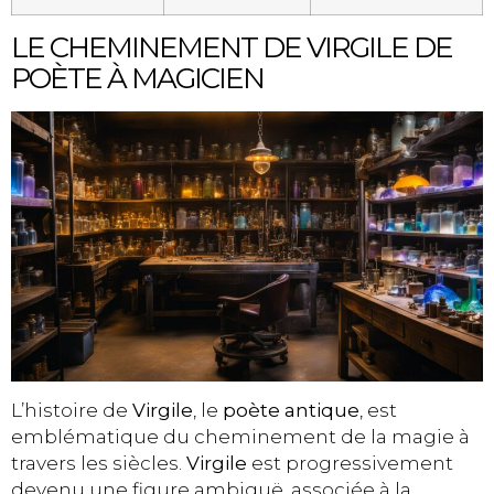
LE CHEMINEMENT DE VIRGILE DE
POÈTE À MAGICIEN
L’histoire de
Virgile
, le
poète antique
, est
emblématique du cheminement de la magie à
travers les siècles.
Virgile
est progressivement
devenu une figure ambiguë, associée à la