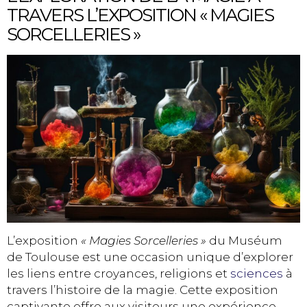
TRAVERS L’EXPOSITION « MAGIES
SORCELLERIES »
L’exposition
« Magies Sorcelleries »
du Muséum
de Toulouse est une occasion unique d’explorer
les liens entre croyances, religions et
sciences
à
travers l’histoire de la magie. Cette exposition
captivante offre aux visiteurs une expérience