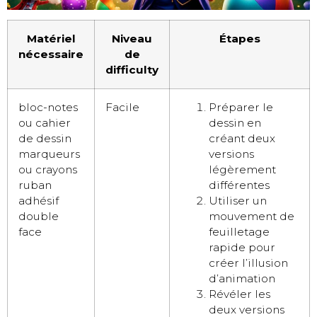
Matériel
Niveau
Étapes
nécessaire
de
difficulty
bloc-notes
Facile
Préparer le
ou cahier
dessin en
de dessin
créant deux
marqueurs
versions
ou crayons
légèrement
ruban
différentes
adhésif
Utiliser un
double
mouvement de
face
feuilletage
rapide pour
créer l’illusion
d’animation
Révéler les
deux versions