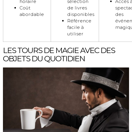
horaire
sélection
Accès 
Coût
de livres
spectac
abordable
disponibles
des
Référence
événe
facile à
magiq
utiliser
LES TOURS DE MAGIE AVEC DES
OBJETS DU QUOTIDIEN