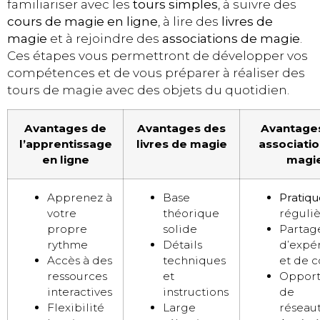
familiariser avec les
tours simples
, à suivre des
cours de magie en ligne
, à lire des
livres de
magie
et à rejoindre des
associations de magie
.
Ces étapes vous permettront de développer vos
compétences et de vous préparer à réaliser des
tours de magie avec des objets du quotidien.
Avantages de
Avantages des
Avantage
l’apprentissage
livres de magie
associati
en ligne
magi
Apprenez à
Base
Pratiqu
votre
théorique
réguli
propre
solide
Partag
rythme
Détails
d’expé
Accès à des
techniques
et de c
ressources
et
Opport
interactives
instructions
de
Flexibilité
Large
réseau