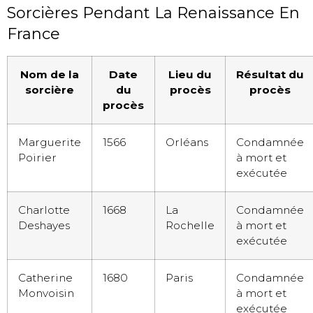
Sorcières Pendant La Renaissance En
France
Nom de la
Date
Lieu du
Résultat du
sorcière
du
procès
procès
procès
Marguerite
1566
Orléans
Condamnée
Poirier
à mort et
exécutée
Charlotte
1668
La
Condamnée
Deshayes
Rochelle
à mort et
exécutée
Catherine
1680
Paris
Condamnée
Monvoisin
à mort et
exécutée